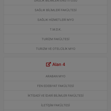
SAĞLIK BiLiMLERİ ENSTİTÜSÜ
SAĞLIK BİLİMLERİ FAKÜLTESİ
SAĞLIK HİZMETLERİ MYO
T.M.D.K.
TURİZM FAKÜLTESİ
TURiZM VE OTELCİLİK MYO
Alan 4
ARABAN MYO
FEN EDEBiYAT FAKÜLTESİ
İKTİSADİ VE İDARİ BİLİMLER FAKÜLTESİ
İLETİŞİM FAKÜLTESİ