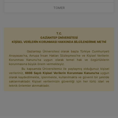
TOMER
T.C.
GAZİANTEP ÜNİVERSİTESİ
KİŞİSEL VERİLERİN KORUNMASI HAKKINDA BİLGİLENDİRME METNİ
Gaziantep Üniversitesi olarak başta Türkiye Cumhuriyeti
Anayasası'na, Avrupa İnsan Hakları Sözleşmesi'ne ve Kişisel Verilerin
Korunması Kanunu'na uygun olarak temel hak ve özgürlüklerin
korunmasına büyük önem vermekteyiz.
Bu kapsamda Üniversitemiz ile paylaşmış olduğunuz kişisel
verileriniz,
6698 Sayılı Kişisel Verilerin Korunması Kanunu'na
uygun
olarak kaydedilmekte, işlenmekte, kullanılmakta ve güvenli bir şekilde
saklanmaktadır. Kişisel verilerinizin güvenliği için her türlü idari ve
teknik önlemler alınmaktadır.