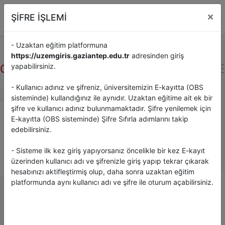
GAÜN
GAUZEM
×
ŞİFRE İŞLEMİ
- Uzaktan eğitim platformuna
https://uzemgiris.gaziantep.edu.tr
adresinden giriş
GAUZEM
yapabilirsiniz.
UZAKTAN EĞİTİM UYGULAMA VE
ARAŞTIRMA MERKEZİ
- Kullanıcı adınız ve şifreniz, üniversitemizin E-kayıtta (OBS
sisteminde) kullandığınız ile aynıdır. Uzaktan eğitime ait ek bir
şifre ve kullanıcı adınız bulunmamaktadır. Şifre yenilemek için
E-kayıtta (OBS sisteminde) Şifre Sıfırla adımlarını takip
Değerli GAUZEM Kullanıcısı,
edebilirsiniz.
Sisteme giriş yapmak için aşağıdaki bağlantıyı tıklayınız.
- Sisteme ilk kez giriş yapıyorsanız öncelikle bir kez E-kayıt
üzerinden kullanıcı adı ve şifrenizle giriş yapıp tekrar çıkarak
Alan 1
hesabınızı aktifleştirmiş olup, daha sonra uzaktan eğitim
platformunda aynı kullanıcı adı ve şifre ile oturum açabilirsiniz.
AFRİN EĞİTİM FAKÜLTESİ
AZEZ İSLAMİ İLİMLER FAKÜLTESİ